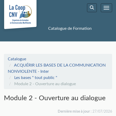
Aller au menu principal
Aller au contenu principal
Personnaliser l'interface
Toggl
Rechercher u
Catalogue de Formation
Catalogue
ACQUÉRIR LES BASES DE LA COMMUNICATION
NONVIOLENTE - Inter
Les bases " tout public "
Module 2 - Ouverture au dialogue
Module 2 - Ouverture au dialogue
Dernière mise à jour :
27/07/2026