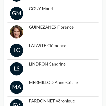
GOUY Maud
GM
GUIMEZANES Florence
LATASTE Clémence
LC
LINDRON Sandrine
LS
MERMILLOD Anne-Cécile
MA
PARDONNET Véronique
PV