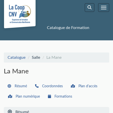
Aller au menu principal
Aller au contenu principal
Personnaliser l'interface
Toggl
Rechercher u
Catalogue de Formation
Catalogue
Salle
La Mane
La Mane
Résumé
Coordonnées
Plan d'accès
Plan numérique
Formations
Résumé