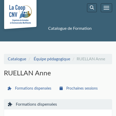
Aller au menu principal
Aller au contenu principal
Personnaliser l'interface
Toggl
Rechercher u
Catalogue de Formation
Catalogue
Équipe pédagogique
RUELLAN Anne
RUELLAN Anne
Formations dispensées
Prochaines sessions
Formations dispensées