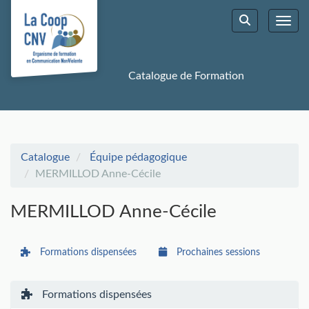
Aller au menu principal
Aller au contenu principal
Personnaliser l'interface
Toggl
Rechercher u
Catalogue de Formation
Catalogue
Équipe pédagogique
MERMILLOD Anne-Cécile
MERMILLOD Anne-Cécile
Formations dispensées
Prochaines sessions
Formations dispensées