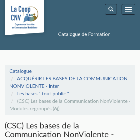
Aller au menu principal
Aller au contenu principal
Personnaliser l'interface
Toggl
Rechercher u
Catalogue de Formation
Catalogue
ACQUÉRIR LES BASES DE LA COMMUNICATION
NONVIOLENTE - Inter
Les bases " tout public "
(CSC) Les bases de la Communication NonViolente -
Modules regroupés (6j)
(CSC) Les bases de la
Communication NonViolente -