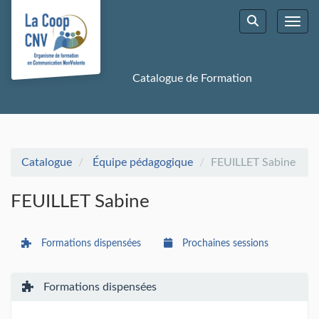
Aller au menu principal
Aller au contenu principal
Personnaliser l'interface
Toggl
Rechercher u
Catalogue de Formation
Catalogue
Équipe pédagogique
FEUILLET Sabine
FEUILLET Sabine
Formations dispensées
Prochaines sessions
Formations dispensées