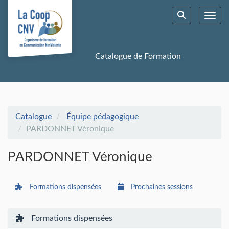
Aller au menu principal
Aller au contenu principal
Personnaliser l'interface
Toggl
Rechercher u
Catalogue de Formation
Catalogue
Équipe pédagogique
PARDONNET Véronique
PARDONNET Véronique
Formations dispensées
Prochaines sessions
Formations dispensées