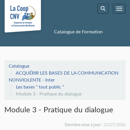
Aller au menu principal
Aller au contenu principal
Personnaliser l'interface
Toggl
Rechercher u
Catalogue de Formation
Catalogue
ACQUÉRIR LES BASES DE LA COMMUNICATION
NONVIOLENTE - Inter
Les bases " tout public "
Module 3 - Pratique du dialogue
Module 3 - Pratique du dialogue
Dernière mise à jour :
23/07/2026