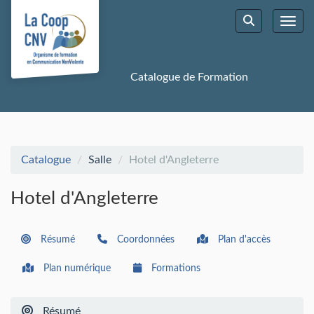
Aller au menu principal
Aller au contenu principal
Personnaliser l'interface
Toggl
Rechercher u
Catalogue de Formation
Catalogue
Salle
Hotel d'Angleterre
Hotel d'Angleterre
Résumé
Coordonnées
Plan d'accès
Plan numérique
Formations
Résumé