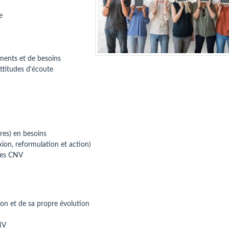
e
ments et de besoins
attitudes d'écoute
tres) en besoins
ion, reformulation et action)
res CNV
ion et de sa propre évolution
CNV