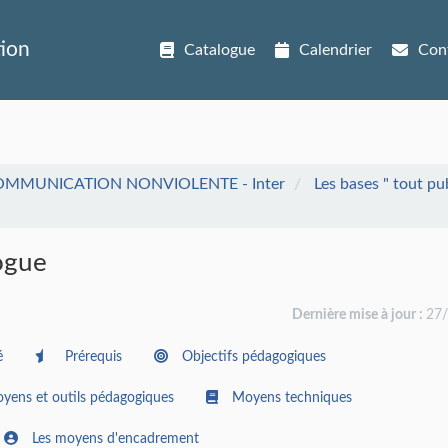
tion
Catalogue
Calendrier
Con
OMMUNICATION NONVIOLENTE - Inter
Les bases " tout pub
ogue
Dernière mise à jour :
27
é
Prérequis
Objectifs pédagogiques
yens et outils pédagogiques
Moyens techniques
Les moyens d'encadrement