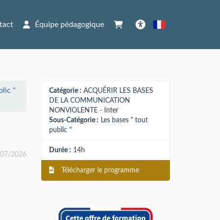
tact
Équipe pédagogique
Français
Accessibilité
lic "
Catégorie :
ACQUÉRIR LES BASES
DE LA COMMUNICATION
NONVIOLENTE - Inter
Sous-Catégorie :
Les bases " tout
public "
Durée :
14h
/07/2026
Télécharger le programme