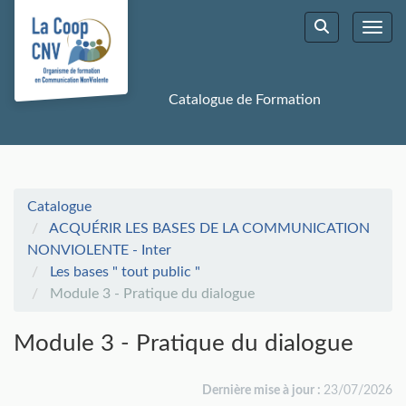
Aller au menu principal
Aller au contenu principal
Personnaliser l'interface
Toggl
Rechercher u
Catalogue de Formation
Catalogue
ACQUÉRIR LES BASES DE LA COMMUNICATION
NONVIOLENTE - Inter
Les bases " tout public "
Module 3 - Pratique du dialogue
Module 3 - Pratique du dialogue
Dernière mise à jour :
23/07/2026