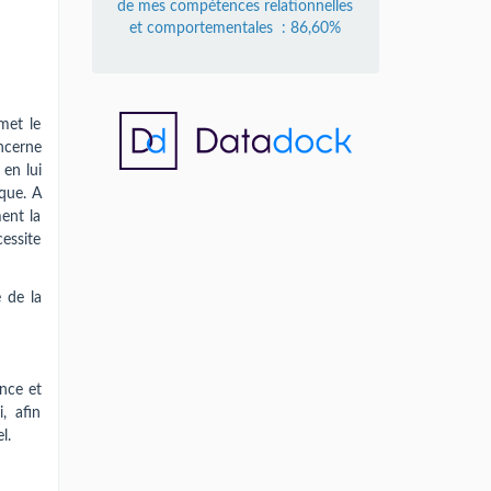
de mes compétences relationnelles
et comportementales : 86,60%
met le
ncerne
 en lui
que. A
ent la
essite
 de la
ence et
, afin
el.