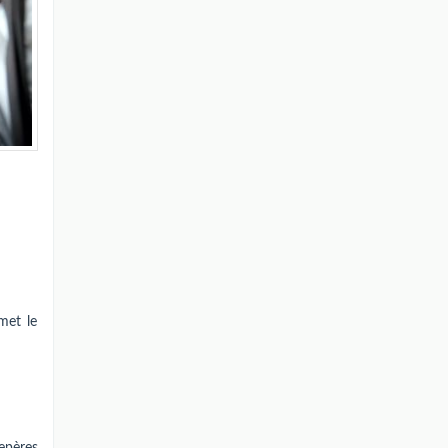
met le
epères