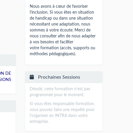
Nous avons à cœur de favoriser
l'inclusion. Si vous êtes en situation
de handicap ou dans une situation
nécessitant une adaptation, nous
sommes à votre écoute. Merci de
nous consulter afin de nous adapter
à vos besoins et faciliter
votre formation (accès, supports ou
méthodes pédagogiques).
ON DE
Prochaines Sessions
SIONS
Désolé, cette formation n'est pas
programmée pour le moment.
Si vous êtes responsable formation,
vous pouvez faire une requête pour
l'organiser en INTRA dans votre
entreprise.