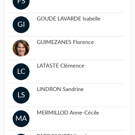
FS
GOUDÉ LAVARDE Isabelle
GI
GUIMEZANES Florence
LATASTE Clémence
LC
LINDRON Sandrine
LS
MERMILLOD Anne-Cécile
MA