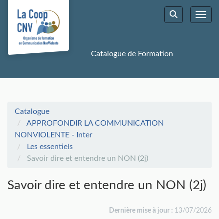
Aller au menu principal
Aller au contenu principal
Personnaliser l'interface
Toggl
Rechercher u
Catalogue de Formation
Catalogue
APPROFONDIR LA COMMUNICATION
NONVIOLENTE - Inter
Les essentiels
Savoir dire et entendre un NON (2j)
Savoir dire et entendre un NON (2j)
Dernière mise à jour :
13/07/2026