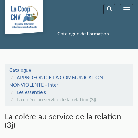
Aller au menu principal
Aller au contenu principal
Personnaliser l'interface
Toggl
Rechercher u
Catalogue de Formation
Catalogue
APPROFONDIR LA COMMUNICATION
NONVIOLENTE - Inter
Les essentiels
La colère au service de la relation (3j)
La colère au service de la relation
(3j)