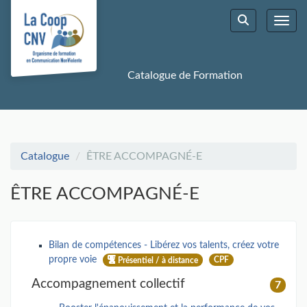
Aller au menu principal
Aller au contenu principal
Personnaliser l'interface
Toggl
Rechercher u
Catalogue de Formation
Catalogue
ÊTRE ACCOMPAGNÉ-E
ÊTRE ACCOMPAGNÉ-E
Bilan de compétences - Libérez vos talents, créez votre
propre voie
CPF
Présentiel / à distance
Accompagnement collectif
7