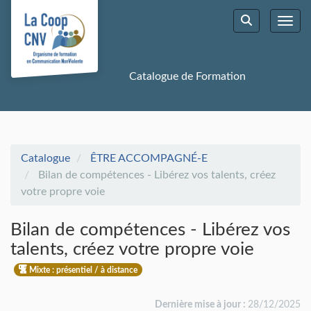
Aller au menu principal
Aller au contenu principal
Personnaliser l'interface
Toggl
Rechercher u
Catalogue de Formation
Catalogue
ÊTRE ACCOMPAGNÉ-E
Bilan de compétences - Libérez vos talents, créez
votre propre voie
Bilan de compétences - Libérez vos
talents, créez votre propre voie
Mixte : présentiel / à distance
Dernière mise à jour :
28/12/2025