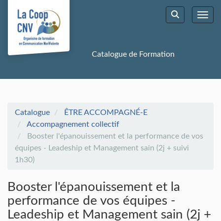
Aller au menu principal
Aller au contenu principal
Personnaliser l'interface
Toggl
Rechercher u
Catalogue de Formation
Catalogue
ÊTRE ACCOMPAGNÉ-E
Accompagnement collectif
Booster l'épanouissement et la performance de vos
équipes - Leadeship et Management sain (2j + suivi
1h30)
Booster l'épanouissement et la
performance de vos équipes -
Leadeship et Management sain (2j +