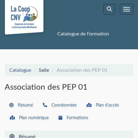
Aller au menu principal
Aller au contenu principal
Personnaliser l'interface
Toggl
Rechercher u
Catalogue de Formation
Catalogue
Salle
Association des PEP 01
Association des PEP 01
Résumé
Coordonnées
Plan d'accès
Plan numérique
Formations
Résumé