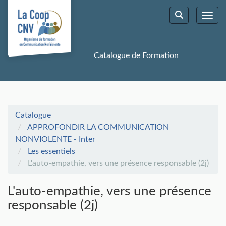
Aller au menu principal
Aller au contenu principal
Personnaliser l'interface
Toggl
Rechercher u
Catalogue de Formation
Catalogue
APPROFONDIR LA COMMUNICATION
NONVIOLENTE - Inter
Les essentiels
L'auto-empathie, vers une présence responsable (2j)
L'auto-empathie, vers une présence
responsable (2j)