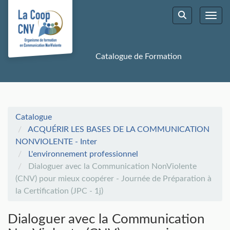
Aller au menu principal
Aller au contenu principal
Personnaliser l'interface
Toggl
Rechercher u
Catalogue de Formation
Catalogue
ACQUÉRIR LES BASES DE LA COMMUNICATION
NONVIOLENTE - Inter
L'environnement professionnel
Dialoguer avec la Communication NonViolente
(CNV) pour mieux coopérer - Journée de Préparation à
la Certification (JPC - 1j)
Dialoguer avec la Communication