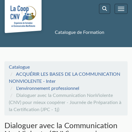
Aller au menu principal
Aller au contenu principal
Personnaliser l'interface
Toggl
Rechercher u
Catalogue de Formation
Catalogue
ACQUÉRIR LES BASES DE LA COMMUNICATION
NONVIOLENTE - Inter
L'environnement professionnel
Dialoguer avec la Communication NonViolente
(CNV) pour mieux coopérer - Journée de Préparation à
la Certification (JPC - 1j)
Dialoguer avec la Communication