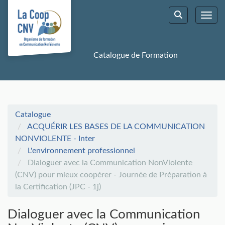
Aller au menu principal
Aller au contenu principal
Personnaliser l'interface
Toggl
Rechercher u
Catalogue de Formation
Catalogue
ACQUÉRIR LES BASES DE LA COMMUNICATION
NONVIOLENTE - Inter
L'environnement professionnel
Dialoguer avec la Communication NonViolente
(CNV) pour mieux coopérer - Journée de Préparation à
la Certification (JPC - 1j)
Dialoguer avec la Communication