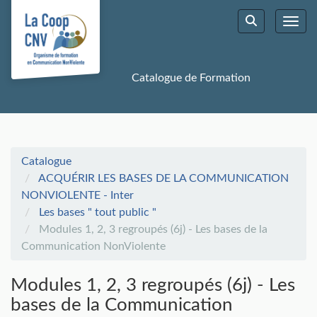
Aller au menu principal
Aller au contenu principal
Personnaliser l'interface
Toggl
Rechercher u
Catalogue de Formation
Catalogue
ACQUÉRIR LES BASES DE LA COMMUNICATION
NONVIOLENTE - Inter
Les bases " tout public "
Modules 1, 2, 3 regroupés (6j) - Les bases de la
Communication NonViolente
Modules 1, 2, 3 regroupés (6j) - Les
bases de la Communication