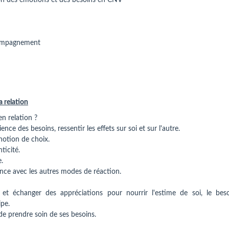
ation des émotions et des besoins en CNV
compagnement
a relation
 en relation ?
nce des besoins, ressentir les effets sur soi et sur l'autre.
notion de choix.
ticité.
e.
rence avec les autres modes de réaction.
et échanger des appréciations pour nourrir l'estime de soi, le bes
ipe.
 de prendre soin de ses besoins.