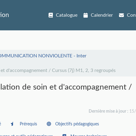
tion
Catalogue
Calendrier
Con
OMMUNICATION NONVIOLENTE - Inter
n et d'accompagnement / Cursus (7j) M1, 2, 3 regroupés
elation de soin et d'accompagnement /
Dernière mise à jour :
15
é
Prérequis
Objectifs pédagogiques