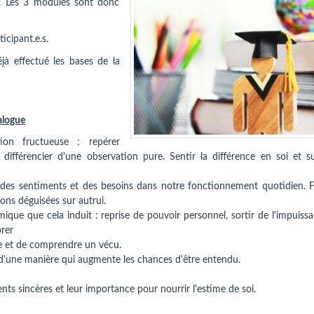
. Les 3 modules sont donc
icipant.e.s.
à effectué les bases de la
alogue
on fructueuse : repérer
s différencier d'une observation pure. Sentir la différence en soi et s
 des sentiments et des besoins dans notre fonctionnement quotidien. Fa
ions déguisées sur autrui.
mique que cela induit : reprise de pouvoir personnel, sortir de l'impuiss
orer
re et de comprendre un vécu.
r d'une manière qui augmente les chances d'être entendu.
ts sincères et leur importance pour nourrir l'estime de soi.