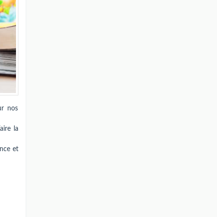
ur nos
ire la
ance et