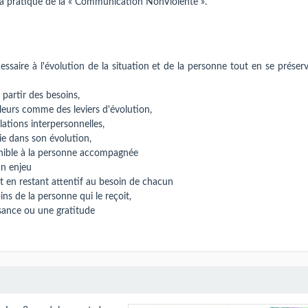
 la pratique de la « Communication NonViolente ».
ssaire à l'évolution de la situation et de la personne tout en se préser
partir des besoins,
leurs comme des leviers d'évolution,
lations interpersonnelles,
e dans son évolution,
onible à la personne accompagnée
un enjeu
t en restant attentif au besoin de chacun
s de la personne qui le reçoit,
sance ou une gratitude