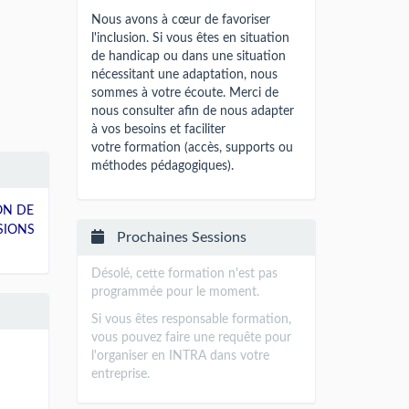
Nous avons à cœur de favoriser
l'inclusion. Si vous êtes en situation
de handicap ou dans une situation
nécessitant une adaptation, nous
sommes à votre écoute. Merci de
nous consulter afin de nous adapter
à vos besoins et faciliter
votre formation (accès, supports ou
méthodes pédagogiques).
ON DE
SIONS
Prochaines Sessions
Désolé, cette formation n'est pas
programmée pour le moment.
Si vous êtes responsable formation,
vous pouvez faire une requête pour
l'organiser en INTRA dans votre
entreprise.