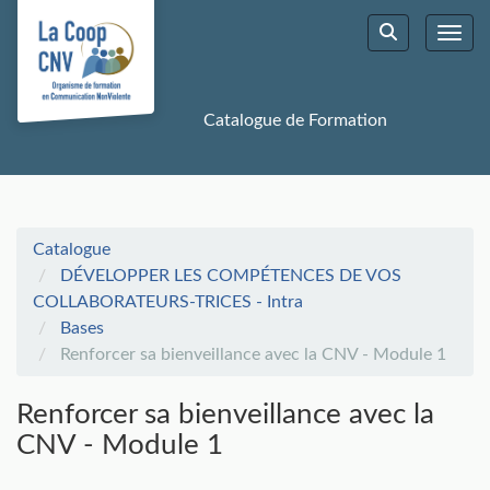
Aller au menu principal
Aller au contenu principal
Personnaliser l'interface
Toggl
Rechercher u
Catalogue de Formation
Catalogue
DÉVELOPPER LES COMPÉTENCES DE VOS
COLLABORATEURS-TRICES - Intra
Bases
Renforcer sa bienveillance avec la CNV - Module 1
Renforcer sa bienveillance avec la
CNV - Module 1