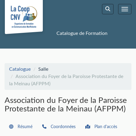
Aller au menu principal
Aller au contenu principal
Personnaliser l'interface
Toggl
Rechercher u
Catalogue de Formation
Catalogue
Salle
Association du Foyer de la Paroisse Protestante de
la Meinau (AFPPM)
Association du Foyer de la Paroisse
Protestante de la Meinau (AFPPM)
Résumé
Coordonnées
Plan d'accès