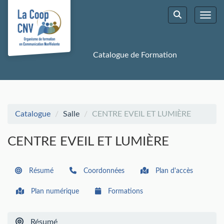
Aller au menu principal
Aller au contenu principal
Personnaliser l'interface
Toggl
Rechercher u
Catalogue de Formation
Catalogue
Salle
CENTRE EVEIL ET LUMIÈRE
CENTRE EVEIL ET LUMIÈRE
Résumé
Coordonnées
Plan d'accès
Plan numérique
Formations
Résumé