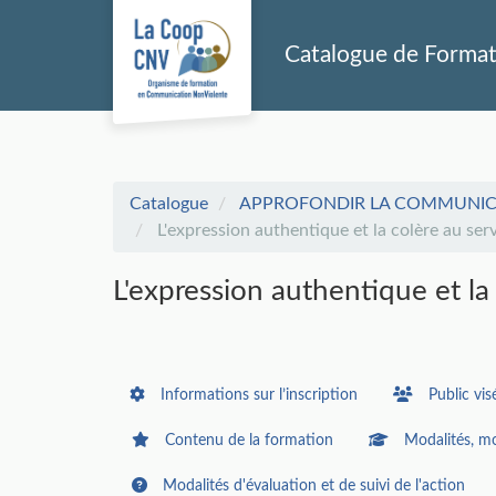
Aller au menu principal
Aller au contenu principal
Personnaliser l'interface
Catalogue de Forma
Catalogue
APPROFONDIR LA COMMUNICAT
L'expression authentique et la colère au servi
L'expression authentique et la c
Informations sur l’inscription
Public vis
Contenu de la formation
Modalités, mo
Modalités d'évaluation et de suivi de l'action