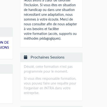
Nous avons à cœur de favoriser
l'inclusion. Si vous êtes en situation
de handicap ou dans une situation
nécessitant une adaptation, nous
sommes à votre écoute. Merci de
nous consulter afin de nous adapter
à vos besoins et faciliter
votre formation (accès, supports ou
méthodes pédagogiques).
ON DE
SIONS
Prochaines Sessions
Désolé, cette formation n'est pas
programmée pour le moment.
Si vous êtes responsable formation,
vous pouvez faire une requête pour
l'organiser en INTRA dans votre
entreprise.