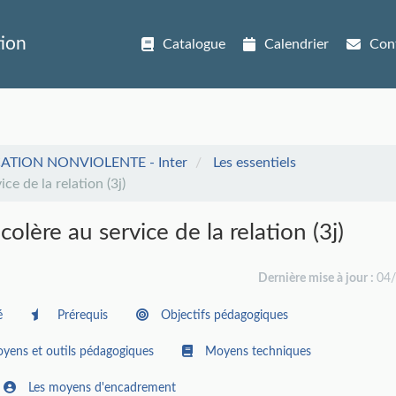
tion
Catalogue
Calendrier
Con
ION NONVIOLENTE - Inter
Les essentiels
ce de la relation (3j)
olère au service de la relation (3j)
Dernière mise à jour :
04
é
Prérequis
Objectifs pédagogiques
yens et outils pédagogiques
Moyens techniques
Les moyens d'encadrement