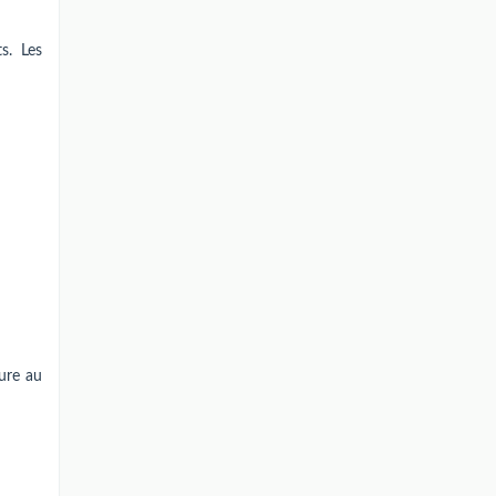
s. Les
ture au