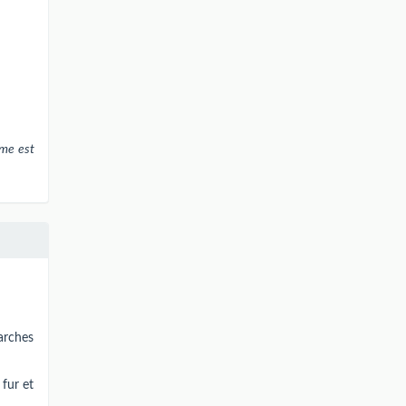
mme est
arches
 fur et